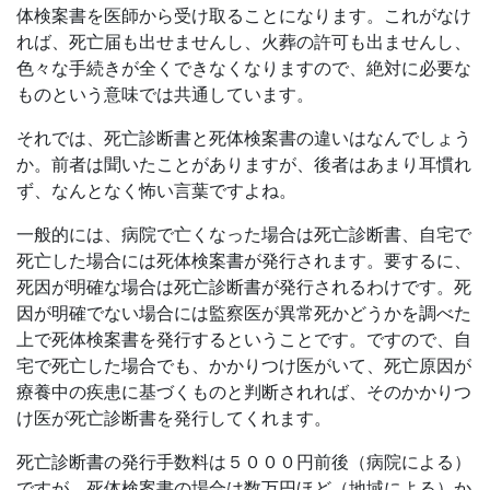
体検案書を医師から受け取ることになります。これがなけ
れば、死亡届も出せませんし、火葬の許可も出ませんし、
色々な手続きが全くできなくなりますので、絶対に必要な
ものという意味では共通しています。
それでは、死亡診断書と死体検案書の違いはなんでしょう
か。前者は聞いたことがありますが、後者はあまり耳慣れ
ず、なんとなく怖い言葉ですよね。
一般的には、病院で亡くなった場合は死亡診断書、自宅で
死亡した場合には死体検案書が発行されます。要するに、
死因が明確な場合は死亡診断書が発行されるわけです。死
因が明確でない場合には監察医が異常死かどうかを調べた
上で死体検案書を発行するということです。ですので、自
宅で死亡した場合でも、かかりつけ医がいて、死亡原因が
療養中の疾患に基づくものと判断されれば、そのかかりつ
け医が死亡診断書を発行してくれます。
死亡診断書の発行手数料は５０００円前後（病院による）
ですが、死体検案書の場合は数万円ほど（地域による）か